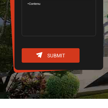

SUBMIT