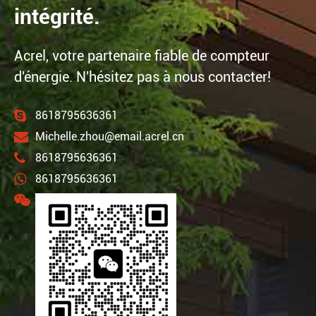
intégrité.
Acrel, votre partenaire fiable de compteur
d'énergie. N'hésitez pas à nous contacter!
8618795636361
Michelle.zhou@email.acrel.cn
8618795636361
8618795636361