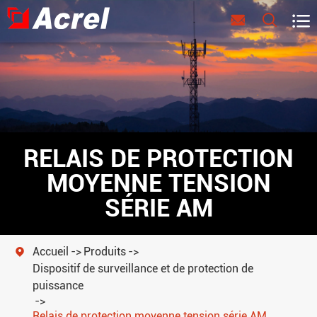



RELAIS DE PROTECTION
MOYENNE TENSION
SÉRIE AM
Accueil
Produits

Dispositif de surveillance et de protection de
puissance
Relais de protection moyenne tension série AM