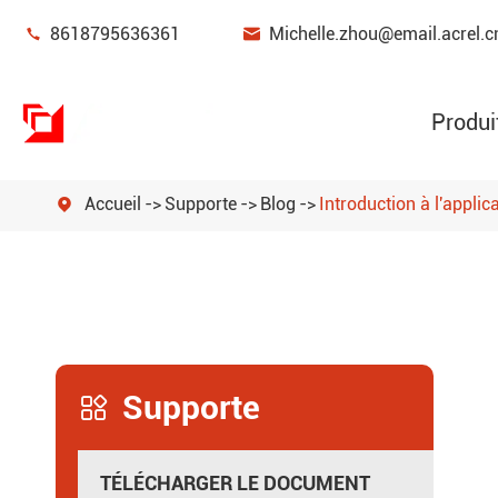


8618795636361
Michelle.zhou@email.acrel.c
Produi
Accueil
Supporte
Blog
Introduction à l'applic

Dispositif de surveillance et de protection 
Gestion de l'énergie
Capteur de puissance
Supporte
Passerelle intelligente

Nouveaux compteurs de puissance d'énergi
TÉLÉCHARGER LE DOCUMENT
Filtres de qualité de puissance