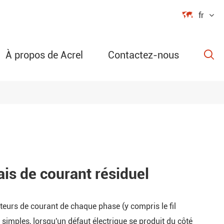

fr
À propos de Acrel
Contactez-nous

e
C
tection
lais de courant résiduel
e sans fil
teurs de courant de chaque phase (y compris le fil
ure et
 simples, lorsqu'un défaut électrique se produit du côté
HD