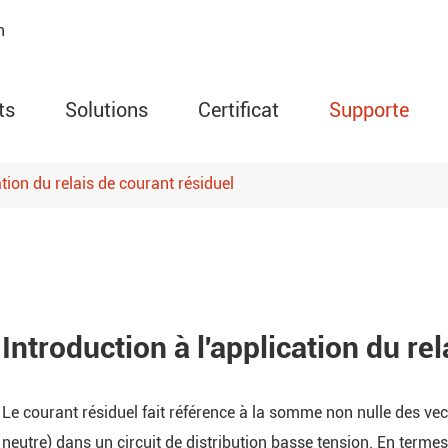
n
ts
Solutions
Certificat
Supporte
ation du relais de courant résiduel
Compteur de puissanc
de puissance
programmable série AM
Relais de circuit de pro
moteur série ARD
Introduction à l'application du re
Moniteur de températur
série ARTM
e
Le courant résiduel fait référence à la somme non nulle des vec
Contrôleur de températ
neutre) dans un circuit de distribution basse tension. En termes
d'humidité de la série W