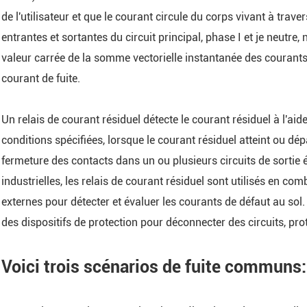
de l'utilisateur et que le courant circule du corps vivant à trave
Unité terminale à dista
entrantes et sortantes du circuit principal, phase I et je neutre,
série ARTU
valeur carrée de la somme vectorielle instantanée des couran
Module de contrôle d'é
courant de fuite.
intelligent série ASL
Relais de protection 
Un relais de courant résiduel détecte le courant résiduel à l'ai
tension série AM
conditions spécifiées, lorsque le courant résiduel atteint ou dé
Relais de courant résid
fermeture des contacts dans un ou plusieurs circuits de sortie é
série ASJ
industrielles, les relais de courant résiduel sont utilisés en c
Module moniteur de ce
externes pour détecter et évaluer les courants de défaut au sol.
données série AMC
des dispositifs de protection pour déconnecter des circuits, proté
Module de surveillance
routière du centre de d
Voici trois scénarios de fuite communs:
Series