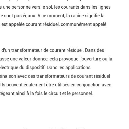
rs une personne vers le sol, les courants dans les lignes
nce de la
 ne sont pas égaux. À ce moment, la racine signifie la
ts est appelée courant résiduel, communément appelé
clairage
moyenne
de d'un transformateur de courant résiduel. Dans des
passe une valeur donnée, cela provoque l'ouverture ou la
uel de la
lectrique du dispositif. Dans les applications
ombinaison avec des transformateurs de courant résiduel
ntre de
 Ils peuvent également être utilisés en conjonction avec
geant ainsi à la fois le circuit et le personnel.
 de la voie
onnées AMB